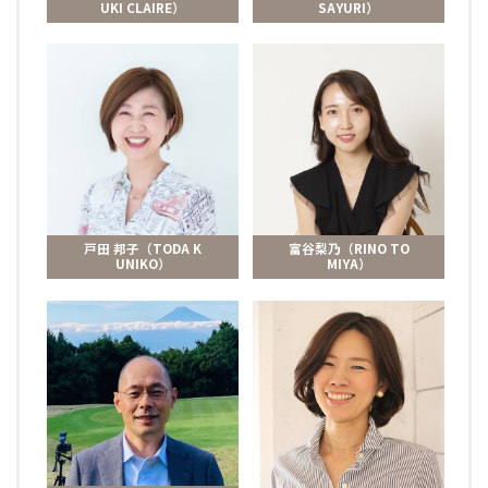
UKI CLAIRE）
SAYURI）
戸田 邦子（TODA K
富谷梨乃（RINO TO
UNIKO）
MIYA）