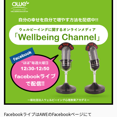
FacebookライブはAWEのFacebookページにて