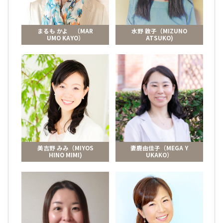
まるも かよ （MAR
水野 敦子（MIZUNO
UMO KAYO）
ATSUKO)
美吉野 みみ（MIYOS
妻鹿由佳子（MEGA Y
HINO MIMI)
UKAKO）