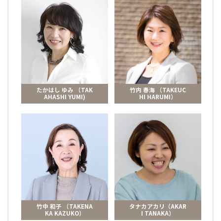
たかはし ゆみ （TAK
竹内 春海 （TAKEUC
AHASHI YUMI)
HI HARUMI）
竹中 和子 （TAKENA
タナカアカリ（AKAR
KA KAZUKO）
I TANAKA）