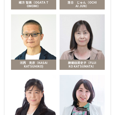
緒方 智美（OGATA T
落合 じゅん（OCHI
OMOMI）
AI JUN）
河西 克彦（KASAI
勝間田房史子（FUJI
KATSUHIKO)
KO KATSUMATA）