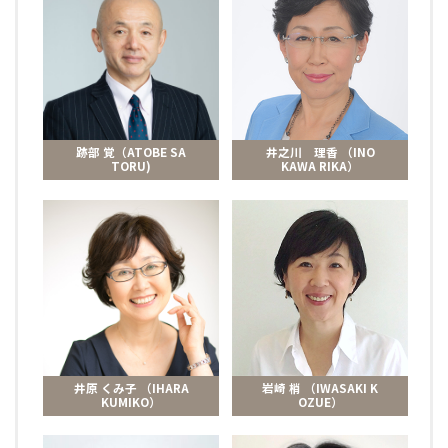
跡部 覚（ATOBE SA
井之川 理香 （INO
TORU)
KAWA RIKA）
井原 くみ子 （IHARA
岩崎 梢 （IWASAKI K
KUMIKO）
OZUE）