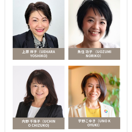
上原 祥子（UEHARA
魚住 功子 （UOZUMI
YOSHIKO)
NORIKO）
宇野こゆき（UNO K
内野 千珠子（UCHIN
OYUKI）
O CHIZUKO)