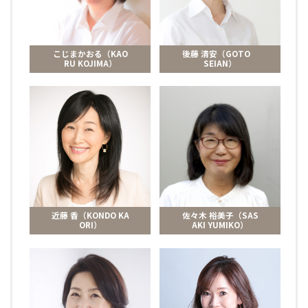
こじまかおる（KAO
後藤 清安（GOTO
RU KOJIMA）
SEIAN）
近藤 香（KONDO KA
佐々木 裕美子（SAS
ORI）
AKI YUMIKO）