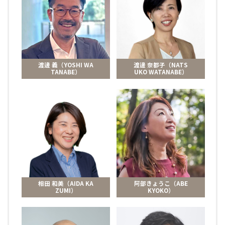
渡邊 義（YOSHI WA
渡邊 奈都子（NATS
TANABE）
UKO WATANABE）
相田 和美（AIDA KA
阿部きょうこ（ABE
ZUMI）
KYOKO）