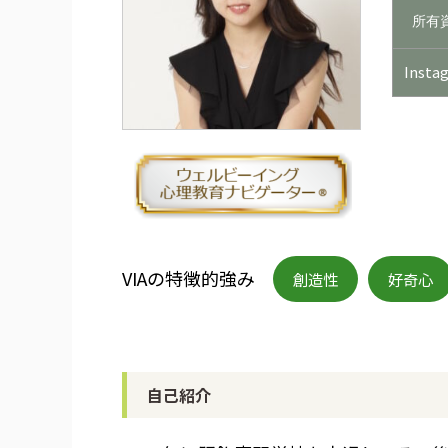
所有
Insta
VIAの特徴的強み
創造性
好奇心
自己紹介