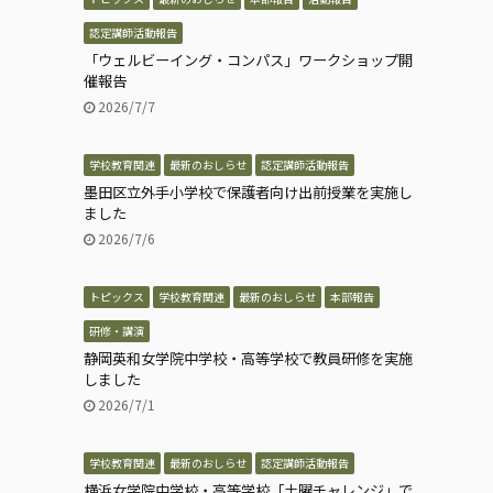
認定講師活動報告
「ウェルビーイング・コンパス」ワークショップ開
催報告
2026/7/7
学校教育関連
最新のおしらせ
認定講師活動報告
墨田区立外手小学校で保護者向け出前授業を実施し
ました
2026/7/6
トピックス
学校教育関連
最新のおしらせ
本部報告
研修・講演
静岡英和女学院中学校・高等学校で教員研修を実施
しました
2026/7/1
学校教育関連
最新のおしらせ
認定講師活動報告
横浜女学院中学校・高等学校「土曜チャレンジ」で