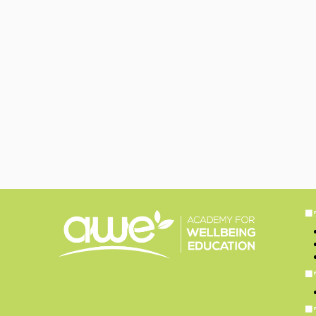
■
■
■