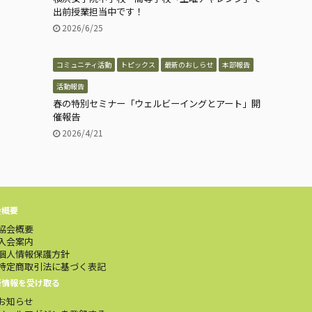
出前授業担当中です！
2026/6/25
コミュニティ活動
トピックス
最新のおしらせ
本部報告
活動報告
春の特別セミナー「ウェルビーイングとアート」開
催報告
2026/4/21
会概要
協会概要
入会案内
個人情報保護方針
特定商取引法に基づく表記
新情報を受け取る
お知らせ