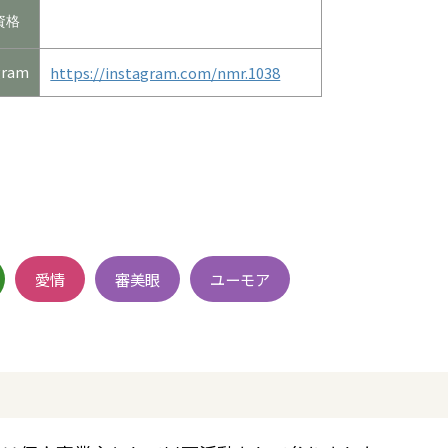
資格
gram
https://instagram.com/nmr.1038
愛情
審美眼
ユーモア