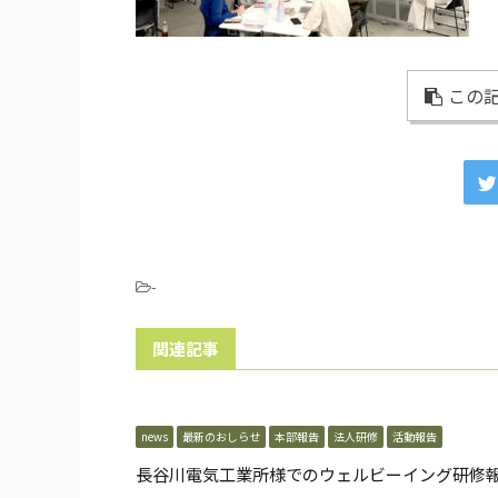
この記
-
関連記事
news
最新のおしらせ
本部報告
法人研修
活動報告
長谷川電気工業所様でのウェルビーイング研修