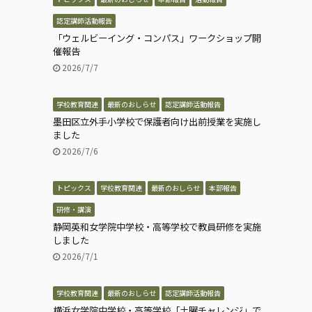
認定講師活動報告
「ウェルビーイング・コンパス」ワークショップ開
催報告
2026/7/7
学校教育関連
最新のおしらせ
認定講師活動報告
墨田区立外手小学校で保護者向け出前授業を実施し
ました
2026/7/6
トピックス
学校教育関連
最新のおしらせ
本部報告
研修・講演
静岡英和女学院中学校・高等学校で教員研修を実施
しました
2026/7/1
学校教育関連
最新のおしらせ
認定講師活動報告
横浜女学院中学校・高等学校「土曜チャレンジ」で