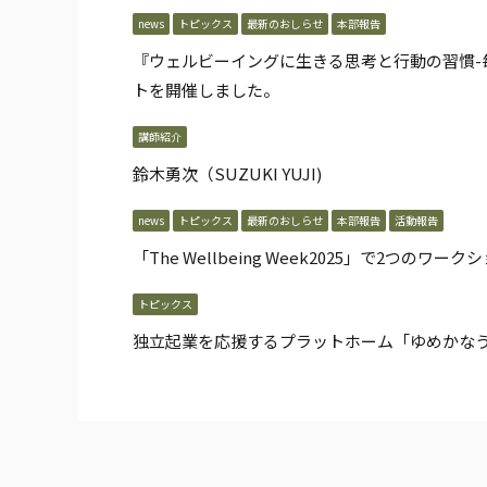
news
トピックス
最新のおしらせ
本部報告
『ウェルビーイングに生きる思考と行動の習慣-
トを開催しました。
講師紹介
鈴木勇次（SUZUKI YUJI)
news
トピックス
最新のおしらせ
本部報告
活動報告
「The Wellbeing Week2025」で2つのワー
トピックス
独立起業を応援するプラットホーム「ゆめかな