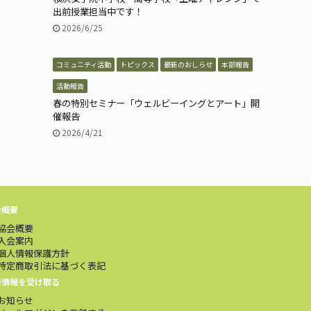
出前授業担当中です！
2026/6/25
コミュニティ活動
トピックス
最新のおしらせ
本部報告
活動報告
春の特別セミナー「ウェルビーイングとアート」開
催報告
2026/4/21
会概要
協会概要
入会案内
個人情報保護方針
特定商取引法に基づく表記
新情報を受け取る
お知らせ