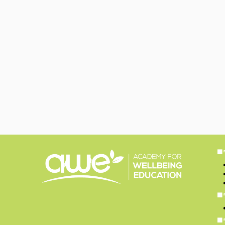
■
■
■