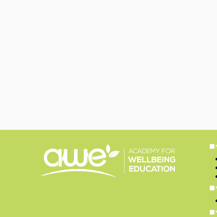
■
■
■