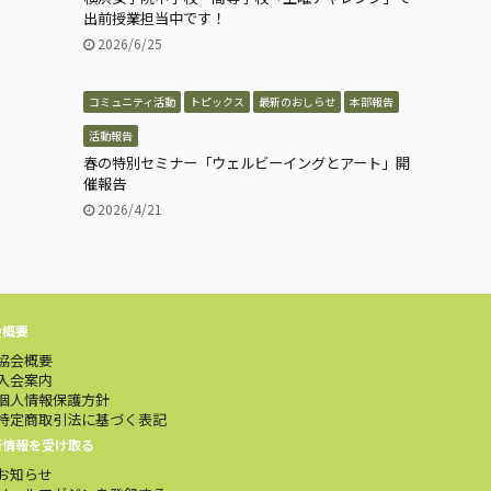
出前授業担当中です！
2026/6/25
コミュニティ活動
トピックス
最新のおしらせ
本部報告
活動報告
春の特別セミナー「ウェルビーイングとアート」開
催報告
2026/4/21
会概要
協会概要
入会案内
個人情報保護方針
特定商取引法に基づく表記
新情報を受け取る
お知らせ