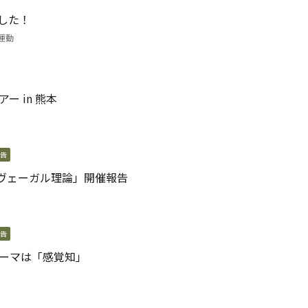
した！
運動
ー in 熊本
告
ヴェーガル理論」開催報告
告
テーマは「感覚知」