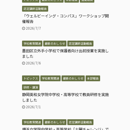
認定講師活動報告
「ウェルビーイング・コンパス」ワークショップ開
催報告
2026/7/7
学校教育関連
最新のおしらせ
認定講師活動報告
墨田区立外手小学校で保護者向け出前授業を実施し
ました
2026/7/6
トピックス
学校教育関連
最新のおしらせ
本部報告
研修・講演
静岡英和女学院中学校・高等学校で教員研修を実施
しました
2026/7/1
学校教育関連
最新のおしらせ
認定講師活動報告
横浜女学院中学校・高等学校「土曜チャレンジ」で