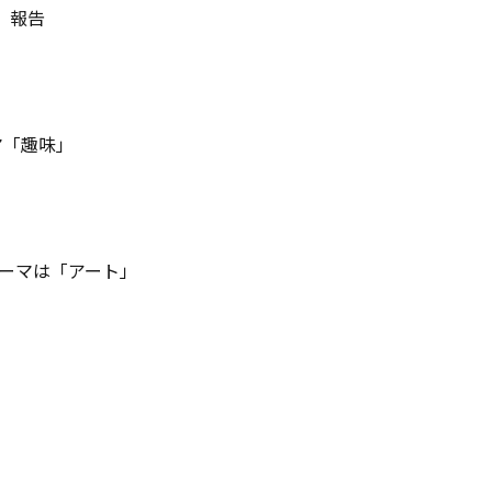
」報告
マ「趣味」
テーマは「アート」