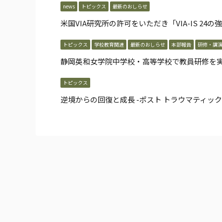
news
トピックス
最新のおしらせ
米国VIA研究所の許可をいただき「VIA-IS 24
トピックス
学校教育関連
最新のおしらせ
本部報告
研修・講
静岡英和女学院中学校・高等学校で教員研修を
トピックス
逆境からの回復と成長 -ポスト トラウマティック