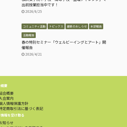
出前授業担当中です！
2026/6/25
コミュニティ活動
トピックス
最新のおしらせ
本部報告
活動報告
春の特別セミナー「ウェルビーイングとアート」開
催報告
2026/4/21
会概要
協会概要
入会案内
個人情報保護方針
特定商取引法に基づく表記
新情報を受け取る
お知らせ