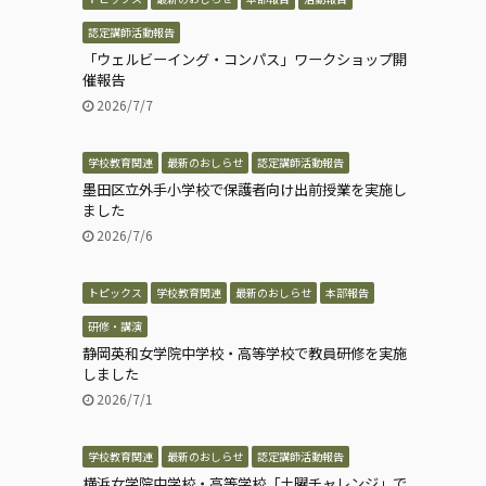
認定講師活動報告
「ウェルビーイング・コンパス」ワークショップ開
催報告
2026/7/7
学校教育関連
最新のおしらせ
認定講師活動報告
墨田区立外手小学校で保護者向け出前授業を実施し
ました
2026/7/6
トピックス
学校教育関連
最新のおしらせ
本部報告
研修・講演
静岡英和女学院中学校・高等学校で教員研修を実施
しました
2026/7/1
学校教育関連
最新のおしらせ
認定講師活動報告
横浜女学院中学校・高等学校「土曜チャレンジ」で