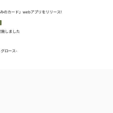
の強みのカード」webアプリをリリース!
演
実施しました
 グロース-