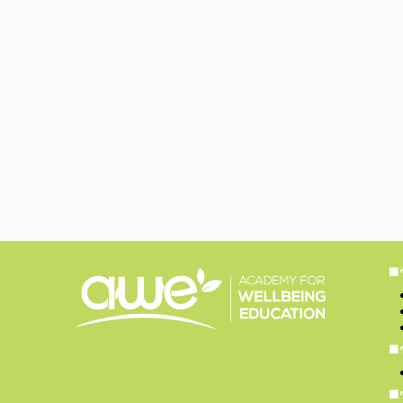
■
■
■