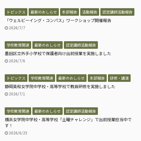
トピックス
最新のおしらせ
本部報告
活動報告
認定講師活動報告
「ウェルビーイング・コンパス」ワークショップ開催報告
2026/7/7
学校教育関連
最新のおしらせ
認定講師活動報告
墨田区立外手小学校で保護者向け出前授業を実施しました
2026/7/6
トピックス
学校教育関連
最新のおしらせ
本部報告
研修・講演
静岡英和女学院中学校・高等学校で教員研修を実施しました
2026/7/1
学校教育関連
最新のおしらせ
認定講師活動報告
横浜女学院中学校・高等学校「土曜チャレンジ」で出前授業担当中で
す！
2026/6/25