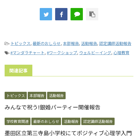
-
トピックス
,
最新のおしらせ
,
本部報告
,
活動報告
,
認定講師活動報告
-
#マンダラチャート
,
#ワークショップ
,
ウェルビーイング
,
心理教育
関連記事
トピックス
本部報告
活動報告
みんなで祝う!銀婚パーティー開催報告
学校教育関連
最新のおしらせ
活動報告
認定講師活動報告
墨田区立第三寺島小学校にてポジティブ心理学入門