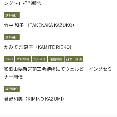
ング～」担当報告
講師紹介
竹中 和子 （TAKENAKA KAZUKO）
講師紹介
かみて 理恵子（KAMITE RIEKO)
news
本部報告
法人研修
活動報告
研修・講演
和歌山県新宮商工会議所にてウェルビーイングセミ
ナー開催
講師紹介
君野和美（KIMINO KAZUMI）