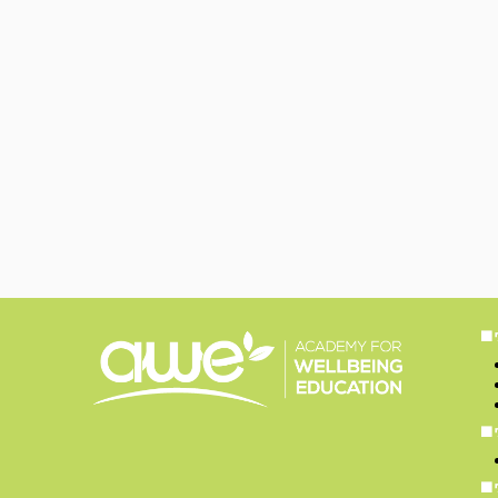
■
■
■