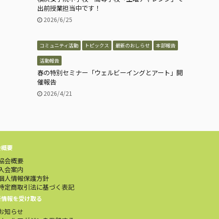
出前授業担当中です！
2026/6/25
コミュニティ活動
トピックス
最新のおしらせ
本部報告
活動報告
春の特別セミナー「ウェルビーイングとアート」開
催報告
2026/4/21
会概要
協会概要
入会案内
個人情報保護方針
特定商取引法に基づく表記
新情報を受け取る
お知らせ