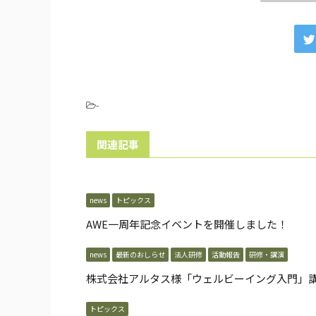
-
関連記事
news
トピックス
AWE一周年記念イベントを開催しました！
news
最新のおしらせ
法人研修
活動報告
研修・講演
株式会社アルタス様「ウェルビーイング入門」
トピックス