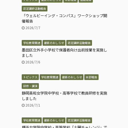
認定講師活動報告
「ウェルビーイング・コンパス」ワークショップ開
催報告
2026/7/7
学校教育関連
最新のおしらせ
認定講師活動報告
墨田区立外手小学校で保護者向け出前授業を実施し
ました
2026/7/6
トピックス
学校教育関連
最新のおしらせ
本部報告
研修・講演
静岡英和女学院中学校・高等学校で教員研修を実施
しました
2026/7/1
学校教育関連
最新のおしらせ
認定講師活動報告
横浜女学院中学校・高等学校「土曜チャレンジ」で