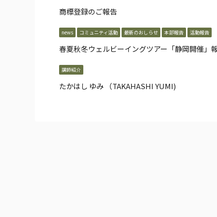
商標登録のご報告
news
コミュニティ活動
最新のおしらせ
本部報告
活動報告
春夏秋冬ウェルビーイングツアー「静岡開催」
講師紹介
たかはし ゆみ （TAKAHASHI YUMI)