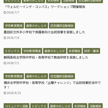
トピックス
最新のおしらせ
本部報告
活動報告
認定講師活動報告
「ウェルビーイング・コンパス」ワークショップ開催報告
2026/7/7
学校教育関連
最新のおしらせ
認定講師活動報告
墨田区立外手小学校で保護者向け出前授業を実施しました
2026/7/6
トピックス
学校教育関連
最新のおしらせ
本部報告
研修・講演
静岡英和女学院中学校・高等学校で教員研修を実施しました
2026/7/1
学校教育関連
最新のおしらせ
認定講師活動報告
横浜女学院中学校・高等学校「土曜チャレンジ」で出前授業担当中で
す！
2026/6/25
コミュニティ活動
トピックス
最新のおしらせ
本部報告
活動報告