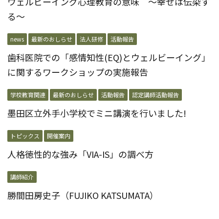
ウェルビーイング心理教育の意味 〜幸せは伝染す
る〜
news
最新のおしらせ
法人研修
活動報告
歯科医院での「感情知性(EQ)とウェルビーイング」
に関するワークショップの実施報告
学校教育関連
最新のおしらせ
活動報告
認定講師活動報告
墨田区立外手小学校でミニ講演を行いました!
トピックス
開催案内
人格徳性的な強み「VIA-IS」の調べ方
講師紹介
勝間田房史子（FUJIKO KATSUMATA）