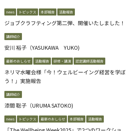
news
トピックス
本部報告
活動報告
ジョブクラフティング第二弾、開催いたしました！
講師紹介
安川 裕子（YASUKAWA YUKO)
最新のおしらせ
活動報告
研修・講演
認定講師活動報告
ネリマ水曜会様「今！ウェルビーイング経営を学ぼ
う！」実施報告
講師紹介
漆間 聡子（URUMA SATOKO)
news
トピックス
最新のおしらせ
本部報告
活動報告
「The Wellbeing Week2025」で2つのワークショ