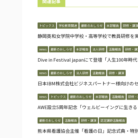
関連記事
トピックス
学校教育関連
最新のおしらせ
本部報告
研修・講
静岡英和女学院中学校・高等学校で教員研修を
news
最新のおしらせ
本部報告
法人研修
活動報告
研修・講
Dive in Festival japanにて登壇「⼈⽣
news
最新のおしらせ
法人研修
活動報告
研修・講演
日本IBM株式会社ビジネスパートナー様向けの
news
トピックス
最新のおしらせ
本部報告
活動報告
研修・
AWE設立5周年記念「ウェルビーイングに生き
最新のおしらせ
活動報告
研修・講演
認定講師活動報告
熊本県看護協会主催「看護の日」記念式典・特別