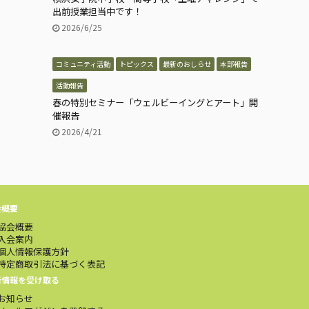
出前授業担当中です！
2026/6/25
コミュニティ活動
トピックス
最新のおしらせ
本部報告
活動報告
春の特別セミナー「ウェルビーイングとアート」開
催報告
2026/4/21
会概要
協会概要
入会案内
個人情報保護方針
特定商取引法に基づく表記
新情報を受け取る
お知らせ