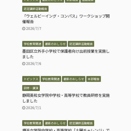
認定講師活動報告
「ウェルビーイング・コンパス」ワークショップ開
催報告
2026/7/7
学校教育関連
最新のおしらせ
認定講師活動報告
墨田区立外手小学校で保護者向け出前授業を実施し
ました
2026/7/6
トピックス
学校教育関連
最新のおしらせ
本部報告
研修・講演
静岡英和女学院中学校・高等学校で教員研修を実施
しました
2026/7/1
学校教育関連
最新のおしらせ
認定講師活動報告
横浜女学院中学校・高等学校「土曜チャレンジ」で