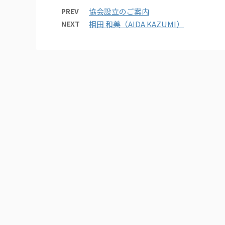
PREV
協会設立のご案内
NEXT
相田 和美（AIDA KAZUMI）