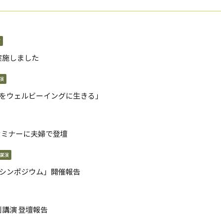
演
実施しました
演
100年時代をウェルビーイングに⽣きる」
セミナーに夫婦で登壇
講演
るシンポジウム」開催報告
講演 登壇報告