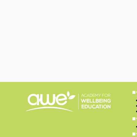
■
■
■