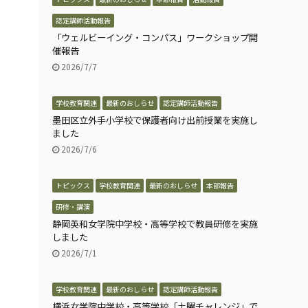
認定講師活動報告
「ウェルビーイング・コンパス」ワークショップ開
催報告
2026/7/7
学校教育関連
最新のおしらせ
認定講師活動報告
墨田区立外手小学校で保護者向け出前授業を実施し
ました
2026/7/6
トピックス
学校教育関連
最新のおしらせ
本部報告
る
研修・講演
静岡英和女学院中学校・高等学校で教員研修を実施
しました
2026/7/1
学校教育関連
最新のおしらせ
認定講師活動報告
横浜女学院中学校・高等学校「土曜チャレンジ」で