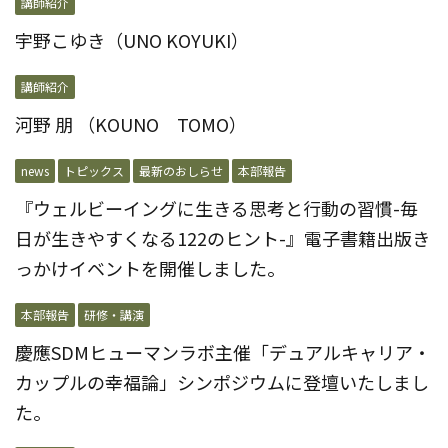
講師紹介
宇野こゆき（UNO KOYUKI）
講師紹介
河野 朋 （KOUNO TOMO）
news
トピックス
最新のおしらせ
本部報告
『ウェルビーイングに生きる思考と行動の習慣-毎
日が生きやすくなる122のヒント-』電子書籍出版き
っかけイベントを開催しました。
本部報告
研修・講演
慶應SDMヒューマンラボ主催「デュアルキャリア・
カップルの幸福論」シンポジウムに登壇いたしまし
た。