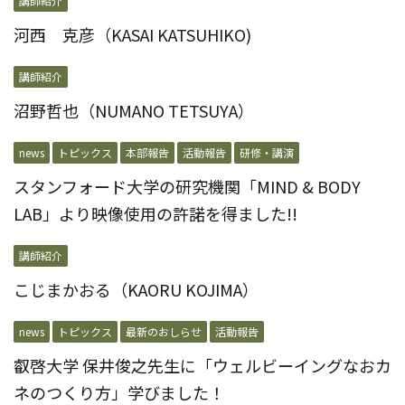
講師紹介
河西 克彦（KASAI KATSUHIKO)
講師紹介
沼野哲也（NUMANO TETSUYA）
news
トピックス
本部報告
活動報告
研修・講演
スタンフォード大学の研究機関「MIND & BODY
LAB」より映像使用の許諾を得ました!!
講師紹介
こじまかおる（KAORU KOJIMA）
news
トピックス
最新のおしらせ
活動報告
叡啓大学 保井俊之先生に「ウェルビーイングなおカ
ネのつくり方」学びました！