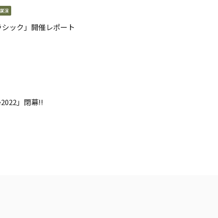
講演
ラシック」開催レポート
022」閉幕!!