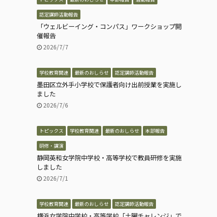
認定講師活動報告
「ウェルビーイング・コンパス」ワークショップ開
催報告
2026/7/7
学校教育関連
最新のおしらせ
認定講師活動報告
墨田区立外手小学校で保護者向け出前授業を実施し
ました
2026/7/6
トピックス
学校教育関連
最新のおしらせ
本部報告
研修・講演
静岡英和女学院中学校・高等学校で教員研修を実施
しました
2026/7/1
学校教育関連
最新のおしらせ
認定講師活動報告
横浜女学院中学校・高等学校「土曜チャレンジ」で