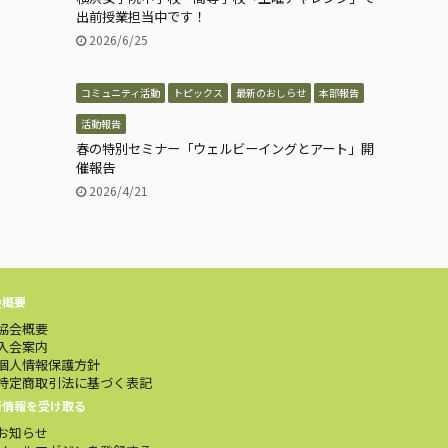
出前授業担当中です！
2026/6/25
コミュニティ活動
トピックス
最新のおしらせ
本部報告
活動報告
春の特別セミナー「ウェルビーイングとアート」開
催報告
2026/4/21
会概要
協会概要
入会案内
個人情報保護方針
特定商取引法に基づく表記
新情報を受け取る
お知らせ