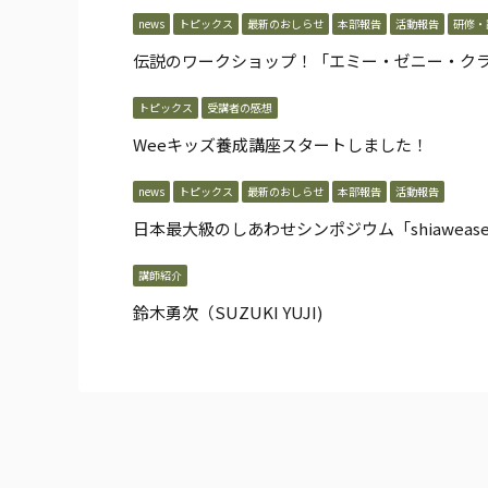
news
トピックス
最新のおしらせ
本部報告
活動報告
研修・
伝説のワークショップ！「エミー・ゼニー・ク
トピックス
受講者の感想
Weeキッズ養成講座スタートしました！
news
トピックス
最新のおしらせ
本部報告
活動報告
日本最大級のしあわせシンポジウム「shiawease2
講師紹介
鈴木勇次（SUZUKI YUJI)