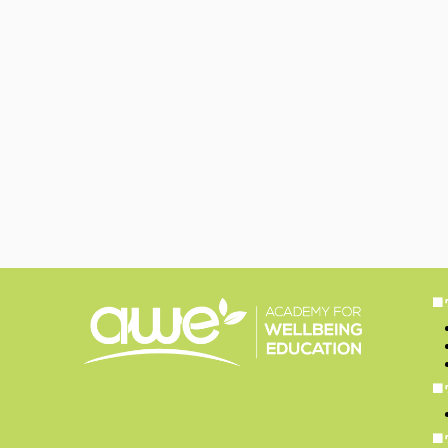
■
■
■