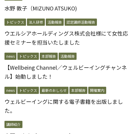
水野 敦子（MIZUNO ATSUKO)
トピックス
法人研修
活動報告
認定講師活動報告
ウエルシアホールディングス株式会社様にて女性応
援セミナーを担当いたしました
news
トピックス
本部報告
活動報告
【Wellbeing Channel／ウェルビーイングチャンネ
ル】始動しました！
news
トピックス
最新のおしらせ
本部報告
開催案内
ウェルビーイングに関する電子書籍を出版しまし
た。
講師紹介