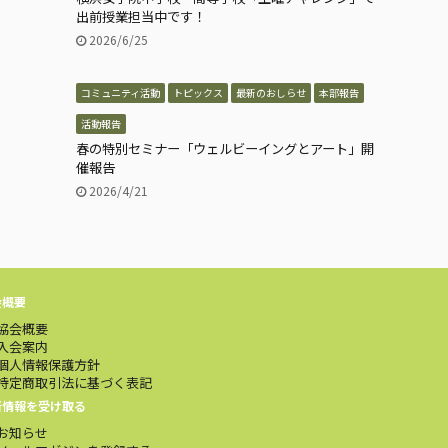
出前授業担当中です！
2026/6/25
コミュニティ活動
トピックス
最新のおしらせ
本部報告
活動報告
春の特別セミナー「ウェルビーイングとアート」開
催報告
2026/4/21
会概要
協会概要
入会案内
個人情報保護方針
特定商取引法に基づく表記
新情報を受け取る
お知らせ