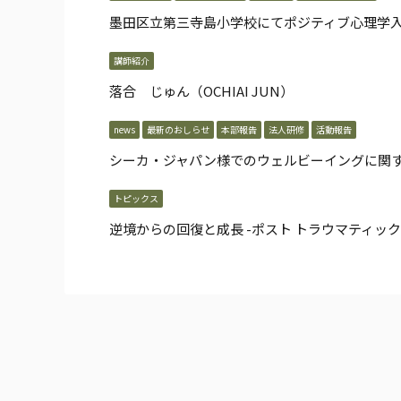
墨田区立第三寺島小学校にてポジティブ心理学
講師紹介
落合 じゅん（OCHIAI JUN）
news
最新のおしらせ
本部報告
法人研修
活動報告
シーカ・ジャパン様でのウェルビーイングに関
トピックス
逆境からの回復と成長 -ポスト トラウマティック