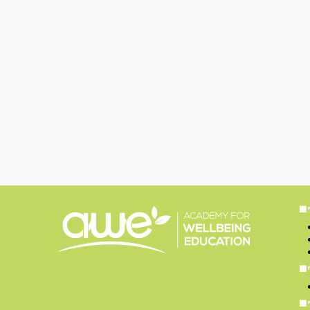
■
■
■