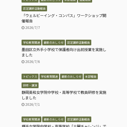
認定講師活動報告
「ウェルビーイング・コンパス」ワークショップ開
催報告
2026/7/7
学校教育関連
最新のおしらせ
認定講師活動報告
墨田区立外手小学校で保護者向け出前授業を実施し
ました
2026/7/6
トピックス
学校教育関連
最新のおしらせ
本部報告
研修・講演
静岡英和女学院中学校・高等学校で教員研修を実施
しました
2026/7/1
学校教育関連
最新のおしらせ
認定講師活動報告
横浜女学院中学校・高等学校「土曜チャレンジ」で