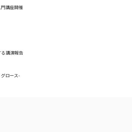
入門講座開催
する講演報告
 グロース-