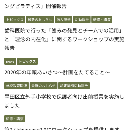
ングピラティス」開催報告
トピックス
最新のおしらせ
法人研修
活動報告
研修・講演
歯科医院で行った「強みの発見とチームでの活用」
と「理念の内在化」に関するワークショップの実施
報告
news
トピックス
2020年の年頭あいさつ〜計画をたてること〜
学校教育関連
最新のおしらせ
認定講師活動報告
墨田区立外手小学校で保護者向け出前授業を実施し
ました
研修・講演
第2回shiawase2.0にワークショップを提供します