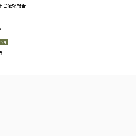
トご依頼報告
り
動報告
告