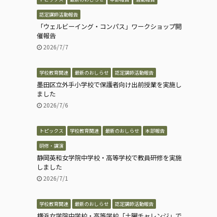
認定講師活動報告
「ウェルビーイング・コンパス」ワークショップ開
催報告
2026/7/7
学校教育関連
最新のおしらせ
認定講師活動報告
墨田区立外手小学校で保護者向け出前授業を実施し
ました
2026/7/6
トピックス
学校教育関連
最新のおしらせ
本部報告
研修・講演
静岡英和女学院中学校・高等学校で教員研修を実施
しました
2026/7/1
学校教育関連
最新のおしらせ
認定講師活動報告
横浜女学院中学校・高等学校「土曜チャレンジ」で