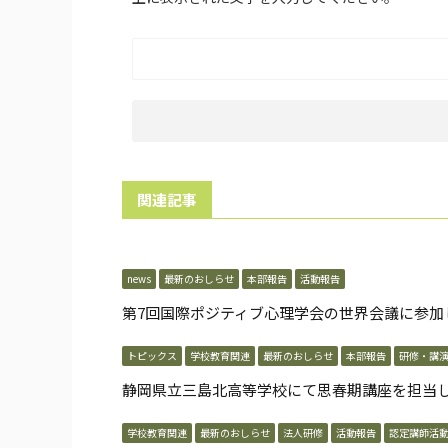
関連記事
news
最新のおしらせ
本部報告
活動報告
第7回国際ポジティブ心理学会の世界会議に参加
トピックス
学校教育関連
最新のおしらせ
本部報告
研修・講
静岡県立三島北高等学校にて思春期講座を担当
学校教育関連
最新のおしらせ
法人研修
活動報告
認定講師活