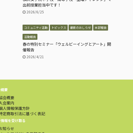
出前授業担当中です！
2026/6/25
コミュニティ活動
トピックス
最新のおしらせ
本部報告
活動報告
春の特別セミナー「ウェルビーイングとアート」開
催報告
2026/4/21
会概要
協会概要
入会案内
個人情報保護方針
特定商取引法に基づく表記
新情報を受け取る
お知らせ