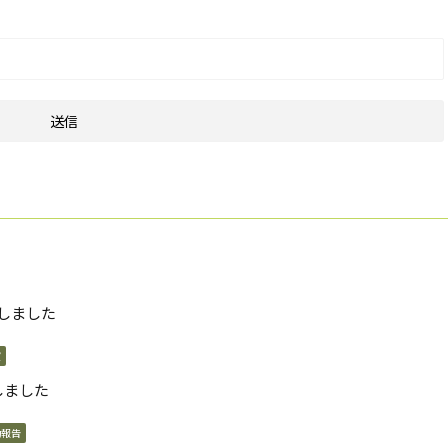
しました
演
しました
動報告