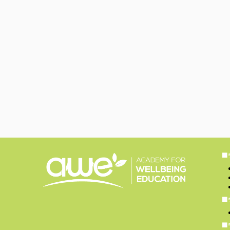
■
■
■