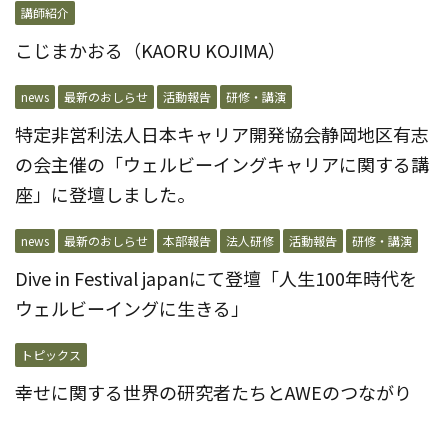
講師紹介
こじまかおる（KAORU KOJIMA）
news
最新のおしらせ
活動報告
研修・講演
特定非営利法人日本キャリア開発協会静岡地区有志
の会主催の「ウェルビーイングキャリアに関する講
座」に登壇しました。
news
最新のおしらせ
本部報告
法人研修
活動報告
研修・講演
Dive in Festival japanにて登壇「⼈⽣100年時代を
ウェルビーイングに⽣きる」
トピックス
幸せに関する世界の研究者たちとAWEのつながり