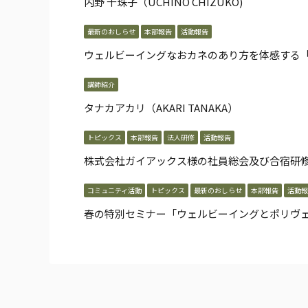
内野 千珠子（UCHINO CHIZUKO)
最新のおしらせ
本部報告
活動報告
ウェルビーイングなおカネのあり方を体感する
講師紹介
タナカアカリ（AKARI TANAKA）
トピックス
本部報告
法人研修
活動報告
株式会社ガイアックス様の社員総会及び合宿研修「Gaiax R
コミュニティ活動
トピックス
最新のおしらせ
本部報告
活動報
春の特別セミナー「ウェルビーイングとポリヴ