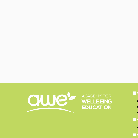
■
■
■