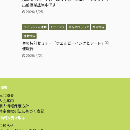
出前授業担当中です！
2026/6/25
コミュニティ活動
トピックス
最新のおしらせ
本部報告
活動報告
春の特別セミナー「ウェルビーイングとアート」開
催報告
2026/4/21
会概要
協会概要
入会案内
個人情報保護方針
特定商取引法に基づく表記
新情報を受け取る
お知らせ