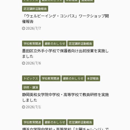
認定講師活動報告
「ウェルビーイング・コンパス」ワークショップ開
催報告
2026/7/7
学校教育関連
最新のおしらせ
認定講師活動報告
墨田区立外手小学校で保護者向け出前授業を実施し
ました
2026/7/6
トピックス
学校教育関連
最新のおしらせ
本部報告
研修・講演
静岡英和女学院中学校・高等学校で教員研修を実施
しました
2026/7/1
学校教育関連
最新のおしらせ
認定講師活動報告
横浜女学院中学校・高等学校「土曜チャレンジ」で