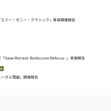
「エミー・ゼニー・クラシック」青森開催報告
etreat-Rediscover.Refocus.-」実施報告
告
ェーガル理論」開催報告