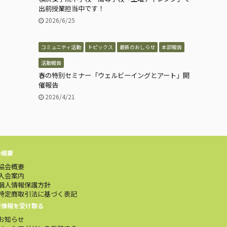
出前授業担当中です！
2026/6/25
コミュニティ活動
トピックス
最新のおしらせ
本部報告
活動報告
春の特別セミナー「ウェルビーイングとアート」開
催報告
2026/4/21
会概要
協会概要
入会案内
個人情報保護方針
特定商取引法に基づく表記
新情報を受け取る
お知らせ