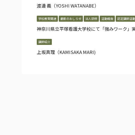
渡邊 義（YOSHI WATANABE）
学校教育関連
最新のおしらせ
法人研修
活動報告
認定講師活
神奈川県立平塚看護大学校にて「強みワーク」
講師紹介
上坂真理（KAMISAKA MARI)