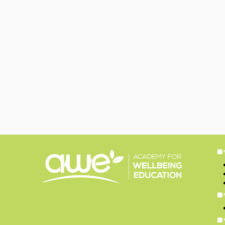
■
■
■