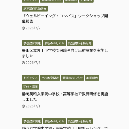
認定講師活動報告
「ウェルビーイング・コンパス」ワークショップ開
催報告
2026/7/7
学校教育関連
最新のおしらせ
認定講師活動報告
墨田区立外手小学校で保護者向け出前授業を実施し
ました
2026/7/6
トピックス
学校教育関連
最新のおしらせ
本部報告
研修・講演
静岡英和女学院中学校・高等学校で教員研修を実施
しました
2026/7/1
学校教育関連
最新のおしらせ
認定講師活動報告
横浜女学院中学校・高等学校「土曜チャレンジ」で