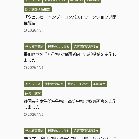
認定講師活動報告
「ウェルビーイング・コンパス」ワークショップ開
催報告
2026/7/7
学校教育関連
最新のおしらせ
認定講師活動報告
墨田区立外手小学校で保護者向け出前授業を実施し
ました
2026/7/6
トピックス
学校教育関連
最新のおしらせ
本部報告
研修・講演
静岡英和女学院中学校・高等学校で教員研修を実施
しました
2026/7/1
学校教育関連
最新のおしらせ
認定講師活動報告
横浜女学院中学校・高等学校「土曜チャレンジ」で