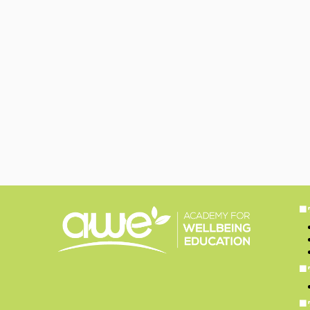
■
■
■