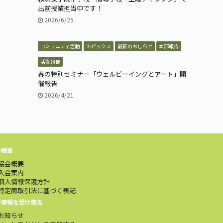
出前授業担当中です！
2026/6/25
コミュニティ活動
トピックス
最新のおしらせ
本部報告
活動報告
春の特別セミナー「ウェルビーイングとアート」開
催報告
2026/4/21
会概要
協会概要
入会案内
個人情報保護方針
特定商取引法に基づく表記
新情報を受け取る
お知らせ