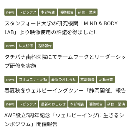
news
トピックス
本部報告
活動報告
研修・講演
スタンフォード大学の研究機関「MIND & BODY
LAB」より映像使用の許諾を得ました!!
news
法人研修
活動報告
タチバナ歯科医院にてチームワークとリーダーシッ
プ研修を実施
news
コミュニティ活動
最新のおしらせ
本部報告
活動報告
春夏秋冬ウェルビーイングツアー「静岡開催」報告
news
トピックス
最新のおしらせ
本部報告
活動報告
研修・講演
AWE設立5周年記念「ウェルビーイングに生きるシ
ンポジウム」開催報告