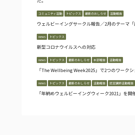
た。
コミュニティ活動
トピックス
最新のおしらせ
活動報告
ウェルビーイングサークル報告／2月のテーマ「
news
トピックス
新型コロナウイルスへの対応
news
トピックス
最新のおしらせ
本部報告
活動報告
「The Wellbeing Week2025」で2つのワー
news
トピックス
最新のおしらせ
活動報告
認定講師活動報告
「年納めウェルビーイングウィーク2021」を開