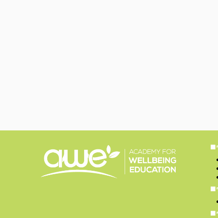
■
■
■