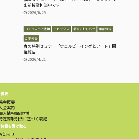
出前授業担当中です！
2026/6/25
コミュニティ活動
トピックス
最新のおしらせ
本部報告
活動報告
春の特別セミナー「ウェルビーイングとアート」開
催報告
2026/4/21
会概要
協会概要
入会案内
個人情報保護方針
特定商取引法に基づく表記
新情報を受け取る
お知らせ