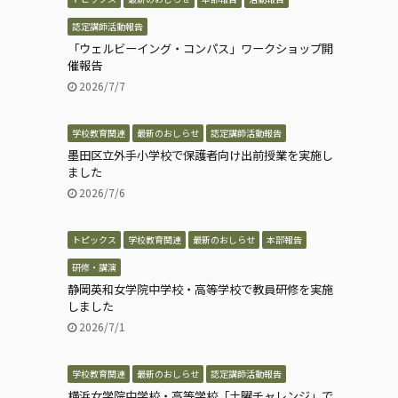
認定講師活動報告
「ウェルビーイング・コンパス」ワークショップ開
催報告
2026/7/7
学校教育関連
最新のおしらせ
認定講師活動報告
墨田区立外手小学校で保護者向け出前授業を実施し
ました
2026/7/6
トピックス
学校教育関連
最新のおしらせ
本部報告
研修・講演
静岡英和女学院中学校・高等学校で教員研修を実施
しました
2026/7/1
学校教育関連
最新のおしらせ
認定講師活動報告
横浜女学院中学校・高等学校「土曜チャレンジ」で