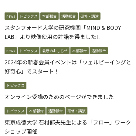
news
トピックス
本部報告
活動報告
研修・講演
スタンフォード大学の研究機関「MIND & BODY
LAB」より映像使用の許諾を得ました!!
news
トピックス
最新のおしらせ
本部報告
活動報告
2024年の新春会員イベントは「ウェルビーイングと
好奇心」でスタート！
トピックス
オンライン受講のためのページができました
トピックス
本部報告
活動報告
研修・講演
東京成徳大学 石村郁夫先生による「フロー」ワーク
ショップ開催